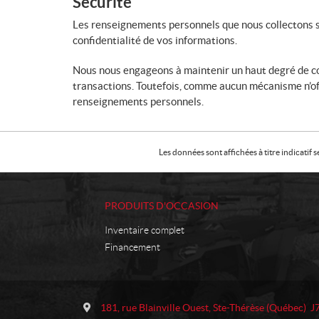
Sécurité
Les renseignements personnels que nous collectons s
confidentialité de vos informations.
Nous nous engageons à maintenir un haut degré de con
transactions. Toutefois, comme aucun mécanisme n’off
renseignements personnels.
Les données sont affichées à titre indicati
PRODUITS D'OCCASION
Inventaire complet
Financement
C
L
o
e
181, rue Blainville Ouest
,
Ste-Thérèse
(Québec)
J
n