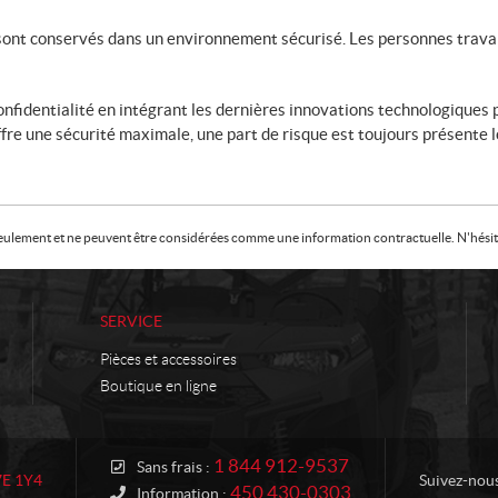
ont conservés dans un environnement sécurisé. Les personnes travail
fidentialité en intégrant les dernières innovations technologiques p
re une sécurité maximale, une part de risque est toujours présente lo
f seulement et ne peuvent être considérées comme une information contractuelle. N'hésite
SERVICE
Pièces et accessoires
Boutique en ligne
1 844 912-9537
Sans frais :
7E 1Y4
Suivez-nou
450 430-0303
Information :