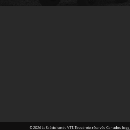
S
t
p
a
é
c
c
t
i
a
l
i
s
t
e
d
u
V
T
T
© 2026 Le Spécialiste du VTT. Tous droits réservés. Consultez la
pol