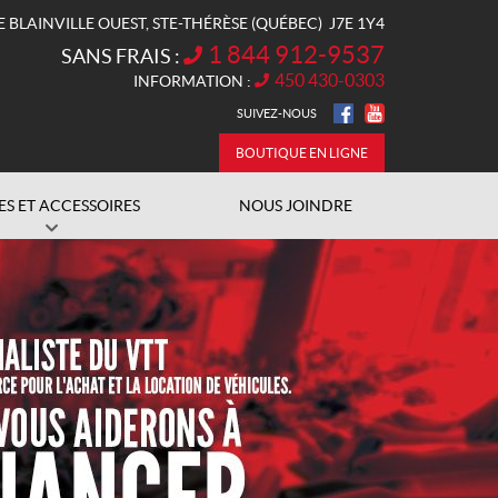
E BLAINVILLE OUEST
,
STE-THÉRÈSE
(QUÉBEC)
J7E 1Y4
1 844 912-9537
SANS FRAIS :
450 430-0303
INFORMATION :
SUIVEZ-NOUS
BOUTIQUE EN LIGNE
ES ET ACCESSOIRES
NOUS JOINDRE