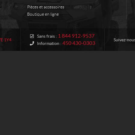
Pièces et accessoires
Boutique en ligne
1 844 912-9537
Sans frais :
7E 1Y4
Suivez-nou
450 430-0303
Information :