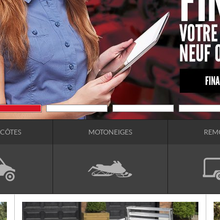
-CÔTES
MOTONEIGES
REM