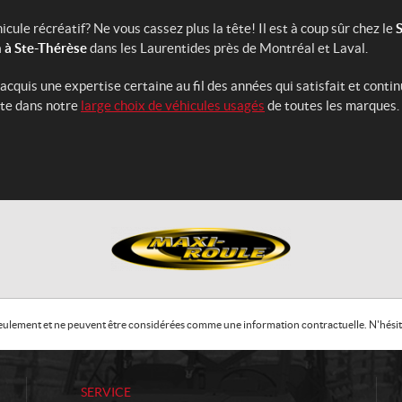
cule récréatif? Ne vous cassez plus la tête! Il est à coup sûr chez le
S
 à Ste-Thérèse
dans les Laurentides près de Montréal et Laval.
uis une expertise certaine au fil des années qui satisfait et continu
pte dans notre
large choix de véhicules usagés
de toutes les marques.
f seulement et ne peuvent être considérées comme une information contractuelle. N'hésite
SERVICE