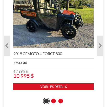
2019 CFMOTO UFORCE 800
20
7 900
km
400
12 995
$
7 
10 995
$
VOIR LES DÉTAILS