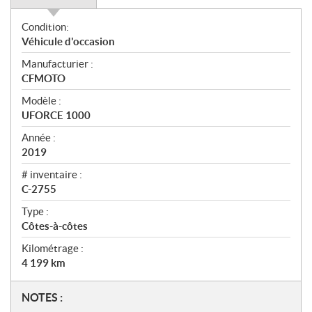
O
Condition:
v
Véhicule d'occasion
e
Manufacturier :
r
CFMOTO
v
i
Modèle :
e
UFORCE 1000
w
Année :
2019
# inventaire :
C-2755
Type :
Côtes-à-côtes
Kilométrage :
4 199
km
N
NOTES :