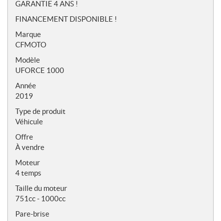
o
GARANTIE 4 ANS !
t
FINANCEMENT DISPONIBLE !
e
s
Marque
CFMOTO
Modèle
UFORCE 1000
Année
2019
Type de produit
Véhicule
Offre
À vendre
Moteur
4 temps
Taille du moteur
751cc - 1000cc
Pare-brise